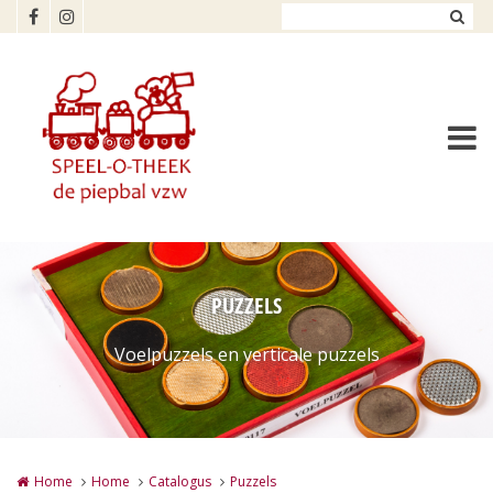
Overslaan en naar de inhoud gaan
PUZZELS
Voelpuzzels en verticale puzzels
Home
Home
Catalogus
Puzzels