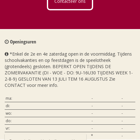
Contacteer ons
Openingsuren
*Enkel de 2e en 4e zaterdag open in de voormiddag. Tijdens
schoolvakanties en op feestdagen is de speelotheek
(grotendeels) gesloten. BEPERKT OPEN TIJDENS DE
ZOMERVAKANTIE (DI - WOE - DO: 9U-16U30 TIJDENS WEEK 1-
2-8-9) GESLOTEN VAN 13 JULI TEM 16 AUGUSTUS Zie
CONTACT voor meer info.
ma:
-
-
di:
-
-
wo:
-
-
do:
-
-
vr:
-
-
za:
*
-