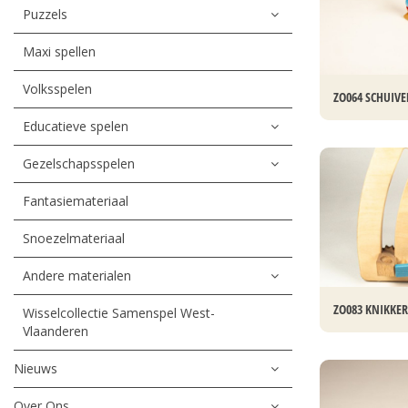
Puzzels
Maxi spellen
Volksspelen
ZO064 SCHUIVE
Educatieve spelen
Gezelschapsspelen
Fantasiemateriaal
Snoezelmateriaal
Andere materialen
ZO083 KNIKKE
Wisselcollectie Samenspel West-
Vlaanderen
Nieuws
Over Ons