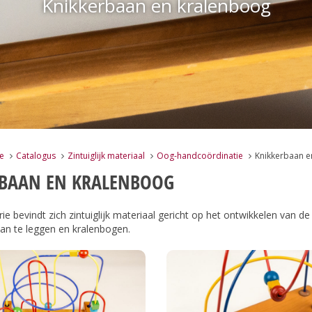
Knikkerbaan en kralenboog
e
Catalogus
Zintuiglijk materiaal
Oog-handcoördinatie
Knikkerbaan e
RBAAN EN KRALENBOOG
ie bevindt zich zintuiglijk materiaal gericht op het ontwikkelen van d
an te leggen en kralenbogen.