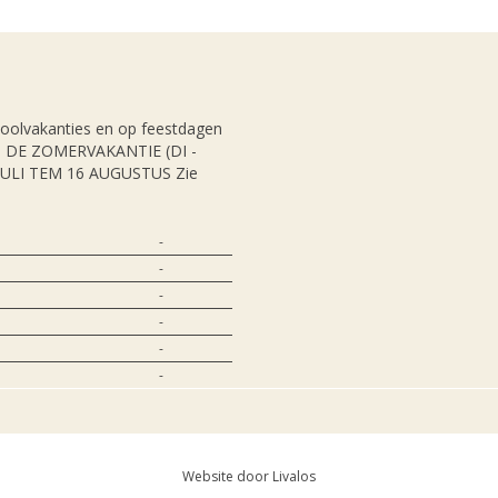
hoolvakanties en op feestdagen
NS DE ZOMERVAKANTIE (DI -
JULI TEM 16 AUGUSTUS Zie
-
-
-
-
-
-
Website door Livalos