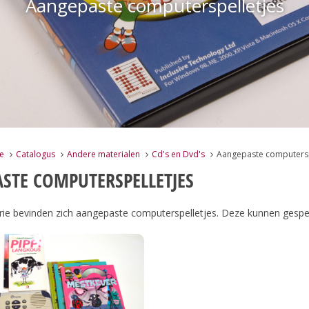
Aangepaste computerspelletjes
e
Catalogus
Andere materialen
Cd's en Dvd's
Aangepaste computersp
STE COMPUTERSPELLETJES
rie bevinden zich aangepaste computerspelletjes. Deze kunnen gesp