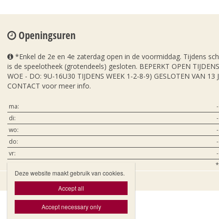
Openingsuren
*Enkel de 2e en 4e zaterdag open in de voormiddag. Tijdens sc
is de speelotheek (grotendeels) gesloten. BEPERKT OPEN TIJDE
WOE - DO: 9U-16U30 TIJDENS WEEK 1-2-8-9) GESLOTEN VAN 13 
CONTACT voor meer info.
ma:
-
di:
-
wo:
-
do:
-
vr:
-
za:
*
Deze website maakt gebruik van cookies.

Accept all
Accept necessary only