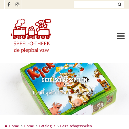
Overslaan en naar de inhoud gaan
GEZELSCHAPSSPELEN
Kaartspel / functie Geheugen
Home
Home
Catalogus
Gezelschapsspelen