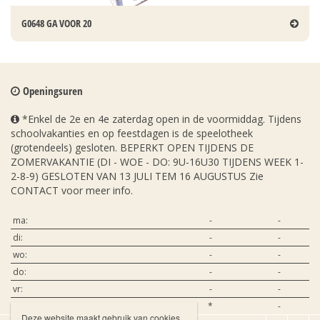
G0648 GA VOOR 20
Openingsuren
*Enkel de 2e en 4e zaterdag open in de voormiddag. Tijdens
schoolvakanties en op feestdagen is de speelotheek
(grotendeels) gesloten. BEPERKT OPEN TIJDENS DE
ZOMERVAKANTIE (DI - WOE - DO: 9U-16U30 TIJDENS WEEK 1-
2-8-9) GESLOTEN VAN 13 JULI TEM 16 AUGUSTUS Zie
CONTACT voor meer info.
ma:
-
-
di:
-
-
wo:
-
-
do:
-
-
vr:
-
-
za:
*
-
Deze website maakt gebruik van cookies.