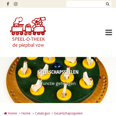
Overslaan en naar de inhoud gaan
GEZELSCHAPSSPELEN
Functie geheugen
Home
Home
Catalogus
Gezelschapsspelen