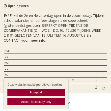
Openingsuren
*Enkel de 2e en 4e zaterdag open in de voormiddag. Tijdens
schoolvakanties en op feestdagen is de speelotheek
(grotendeels) gesloten. BEPERKT OPEN TIJDENS DE
ZOMERVAKANTIE (DI - WOE - DO: 9U-16U30 TIJDENS WEEK 1-
2-8-9) GESLOTEN VAN 13 JULI TEM 16 AUGUSTUS Zie
CONTACT voor meer info.
ma:
-
-
di:
-
-
wo:
-
-
do:
-
-
vr:
-
-
za:
*
-
Deze website maakt gebruik van cookies.

Accept all
Accept necessary only
Website door Livalos