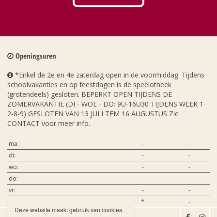
Openingsuren
*Enkel de 2e en 4e zaterdag open in de voormiddag. Tijdens
schoolvakanties en op feestdagen is de speelotheek
(grotendeels) gesloten. BEPERKT OPEN TIJDENS DE
ZOMERVAKANTIE (DI - WOE - DO: 9U-16U30 TIJDENS WEEK 1-
2-8-9) GESLOTEN VAN 13 JULI TEM 16 AUGUSTUS Zie
CONTACT voor meer info.
ma:
-
-
di:
-
-
wo:
-
-
do:
-
-
vr:
-
-
za:
*
-
Deze website maakt gebruik van cookies.