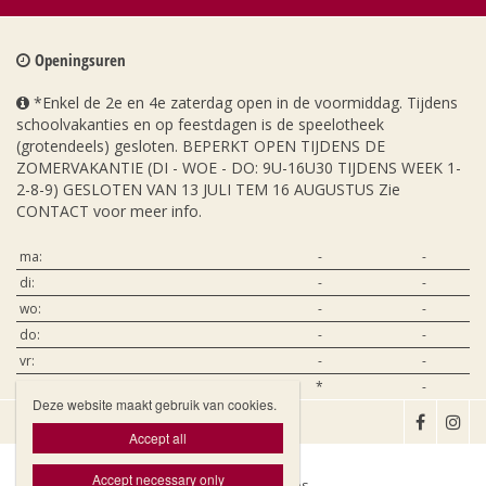
Openingsuren
*Enkel de 2e en 4e zaterdag open in de voormiddag. Tijdens
schoolvakanties en op feestdagen is de speelotheek
(grotendeels) gesloten. BEPERKT OPEN TIJDENS DE
ZOMERVAKANTIE (DI - WOE - DO: 9U-16U30 TIJDENS WEEK 1-
2-8-9) GESLOTEN VAN 13 JULI TEM 16 AUGUSTUS Zie
CONTACT voor meer info.
ma:
-
-
di:
-
-
wo:
-
-
do:
-
-
vr:
-
-
za:
*
-
Deze website maakt gebruik van cookies.

Accept all
Accept necessary only
Website door Livalos