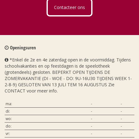
Contacteer ons
Openingsuren
*Enkel de 2e en 4e zaterdag open in de voormiddag. Tijdens
schoolvakanties en op feestdagen is de speelotheek
(grotendeels) gesloten. BEPERKT OPEN TIJDENS DE
ZOMERVAKANTIE (DI - WOE - DO: 9U-16U30 TIJDENS WEEK 1-
2-8-9) GESLOTEN VAN 13 JULI TEM 16 AUGUSTUS Zie
CONTACT voor meer info.
ma:
-
-
di:
-
-
wo:
-
-
do:
-
-
vr:
-
-