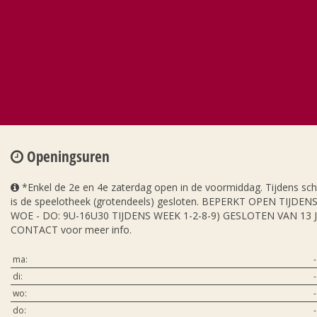
Openingsuren
*Enkel de 2e en 4e zaterdag open in de voormiddag. Tijdens sc
is de speelotheek (grotendeels) gesloten. BEPERKT OPEN TIJDE
WOE - DO: 9U-16U30 TIJDENS WEEK 1-2-8-9) GESLOTEN VAN 13 
CONTACT voor meer info.
ma:
-
di:
-
wo:
-
do:
-