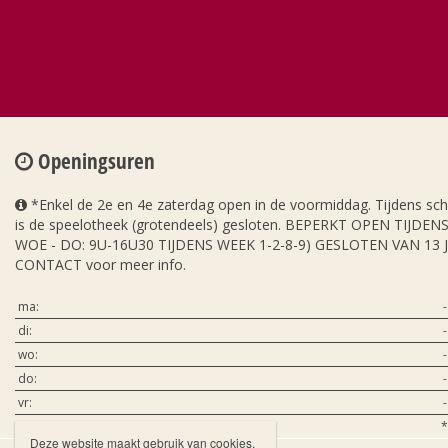
Openingsuren
*Enkel de 2e en 4e zaterdag open in de voormiddag. Tijdens sc
is de speelotheek (grotendeels) gesloten. BEPERKT OPEN TIJDE
WOE - DO: 9U-16U30 TIJDENS WEEK 1-2-8-9) GESLOTEN VAN 13 
CONTACT voor meer info.
ma:
-
di:
-
wo:
-
do:
-
vr:
-
za:
*
Deze website maakt gebruik van cookies.