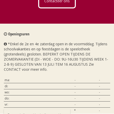
Contacteer ons
Openingsuren
*Enkel de 2e en 4e zaterdag open in de voormiddag. Tijdens
schoolvakanties en op feestdagen is de speelotheek
(grotendeels) gesloten. BEPERKT OPEN TIJDENS DE
ZOMERVAKANTIE (DI - WOE - DO: 9U-16U30 TIJDENS WEEK 1-
2-8-9) GESLOTEN VAN 13 JULI TEM 16 AUGUSTUS Zie
CONTACT voor meer info.
ma:
-
-
di:
-
-
wo:
-
-
do:
-
-
vr:
-
-
za:
*
-