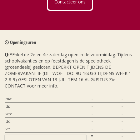
Contacteer ons
Openingsuren
*Enkel de 2e en 4e zaterdag open in de voormiddag. Tijdens
schoolvakanties en op feestdagen is de speelotheek
(grotendeels) gesloten. BEPERKT OPEN TIJDENS DE
ZOMERVAKANTIE (DI - WOE - DO: 9U-16U30 TIJDENS WEEK 1-
2-8-9) GESLOTEN VAN 13 JULI TEM 16 AUGUSTUS Zie
CONTACT voor meer info.
ma:
-
-
di:
-
-
wo:
-
-
do:
-
-
vr:
-
-
za:
*
-