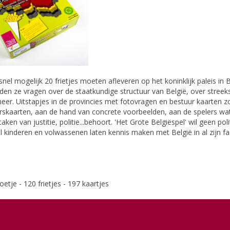
nel mogelijk 20 frietjes moeten afleveren op het koninklijk paleis in B
n ze vragen over de staatkundige structuur van België, over streeksp
meer. Uitstapjes in de provincies met fotovragen en bestuur kaarten 
uurskaarten, aan de hand van concrete voorbeelden, aan de spelers wa
en van justitie, politie...behoort. 'Het Grote Belgiëspel' wil geen polit
l kinderen en volwassenen laten kennis maken met België in al zijn f
etje - 120 frietjes - 197 kaartjes