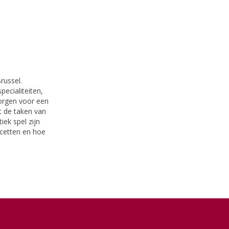
russel.
ecialiteiten,
zorgen voor een
t de taken van
iek spel zijn
acetten en hoe