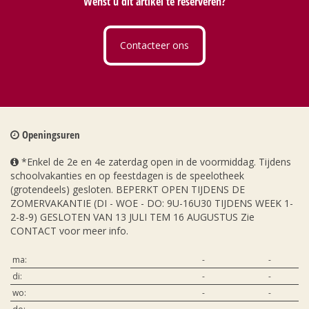
Wenst u dit artikel te reserveren?
Contacteer ons
Openingsuren
*Enkel de 2e en 4e zaterdag open in de voormiddag. Tijdens
schoolvakanties en op feestdagen is de speelotheek
(grotendeels) gesloten. BEPERKT OPEN TIJDENS DE
ZOMERVAKANTIE (DI - WOE - DO: 9U-16U30 TIJDENS WEEK 1-
2-8-9) GESLOTEN VAN 13 JULI TEM 16 AUGUSTUS Zie
CONTACT voor meer info.
ma:
-
-
di:
-
-
wo:
-
-