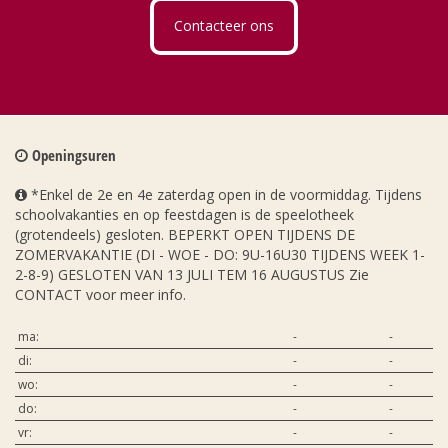
Contacteer ons
Openingsuren
*Enkel de 2e en 4e zaterdag open in de voormiddag. Tijdens
schoolvakanties en op feestdagen is de speelotheek
(grotendeels) gesloten. BEPERKT OPEN TIJDENS DE
ZOMERVAKANTIE (DI - WOE - DO: 9U-16U30 TIJDENS WEEK 1-
2-8-9) GESLOTEN VAN 13 JULI TEM 16 AUGUSTUS Zie
CONTACT voor meer info.
ma:
-
-
di:
-
-
wo:
-
-
do:
-
-
vr:
-
-