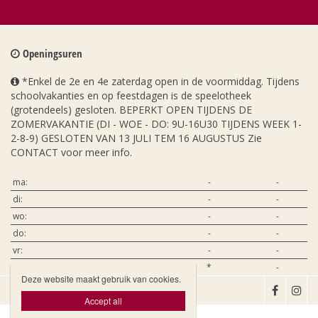
Openingsuren
*Enkel de 2e en 4e zaterdag open in de voormiddag. Tijdens
schoolvakanties en op feestdagen is de speelotheek
(grotendeels) gesloten. BEPERKT OPEN TIJDENS DE
ZOMERVAKANTIE (DI - WOE - DO: 9U-16U30 TIJDENS WEEK 1-
2-8-9) GESLOTEN VAN 13 JULI TEM 16 AUGUSTUS Zie
CONTACT voor meer info.
ma:
-
-
di:
-
-
wo:
-
-
do:
-
-
vr:
-
-
za:
*
-
Deze website maakt gebruik van cookies.

Accept all