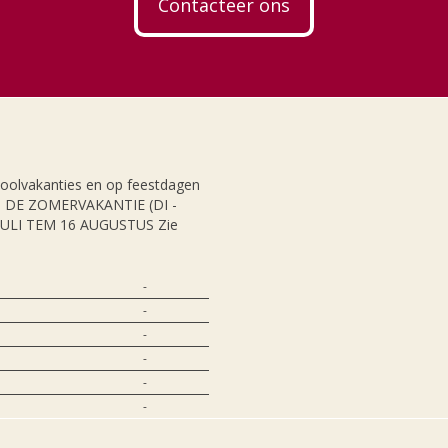
Contacteer ons
hoolvakanties en op feestdagen
NS DE ZOMERVAKANTIE (DI -
JULI TEM 16 AUGUSTUS Zie
-
-
-
-
-
-