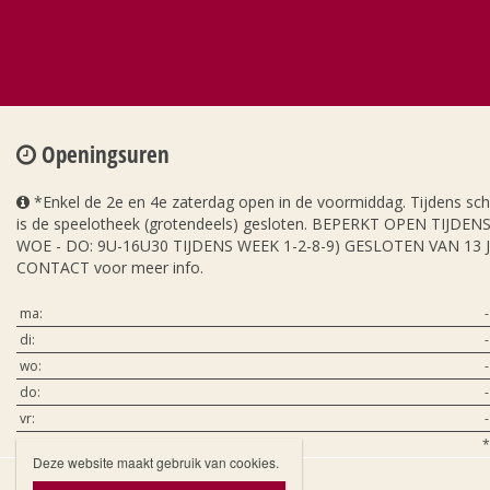
Openingsuren
*Enkel de 2e en 4e zaterdag open in de voormiddag. Tijdens sc
is de speelotheek (grotendeels) gesloten. BEPERKT OPEN TIJDE
WOE - DO: 9U-16U30 TIJDENS WEEK 1-2-8-9) GESLOTEN VAN 13 
CONTACT voor meer info.
ma:
-
di:
-
wo:
-
do:
-
vr:
-
za:
*
Deze website maakt gebruik van cookies.
