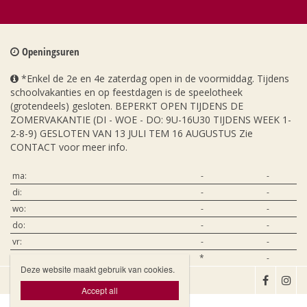
Openingsuren
*Enkel de 2e en 4e zaterdag open in de voormiddag. Tijdens
schoolvakanties en op feestdagen is de speelotheek
(grotendeels) gesloten. BEPERKT OPEN TIJDENS DE
ZOMERVAKANTIE (DI - WOE - DO: 9U-16U30 TIJDENS WEEK 1-
2-8-9) GESLOTEN VAN 13 JULI TEM 16 AUGUSTUS Zie
CONTACT voor meer info.
ma:
-
-
di:
-
-
wo:
-
-
do:
-
-
vr:
-
-
za:
*
-
Deze website maakt gebruik van cookies.

Accept all