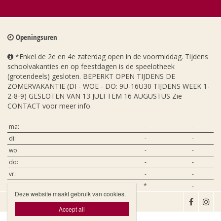
Openingsuren
*Enkel de 2e en 4e zaterdag open in de voormiddag. Tijdens
schoolvakanties en op feestdagen is de speelotheek
(grotendeels) gesloten. BEPERKT OPEN TIJDENS DE
ZOMERVAKANTIE (DI - WOE - DO: 9U-16U30 TIJDENS WEEK 1-
2-8-9) GESLOTEN VAN 13 JULI TEM 16 AUGUSTUS Zie
CONTACT voor meer info.
ma:
-
-
di:
-
-
wo:
-
-
do:
-
-
vr:
-
-
za:
*
-
Deze website maakt gebruik van cookies.

Accept all