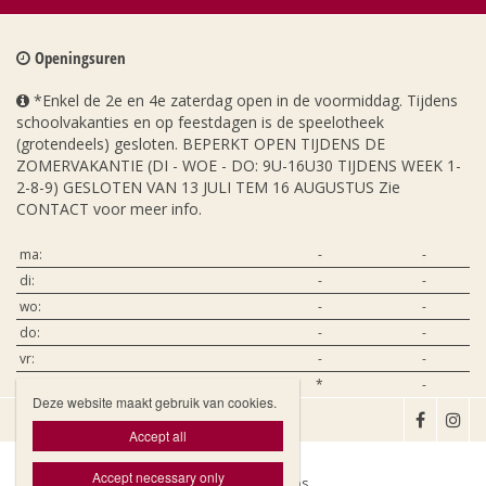
Openingsuren
*Enkel de 2e en 4e zaterdag open in de voormiddag. Tijdens
schoolvakanties en op feestdagen is de speelotheek
(grotendeels) gesloten. BEPERKT OPEN TIJDENS DE
ZOMERVAKANTIE (DI - WOE - DO: 9U-16U30 TIJDENS WEEK 1-
2-8-9) GESLOTEN VAN 13 JULI TEM 16 AUGUSTUS Zie
CONTACT voor meer info.
ma:
-
-
di:
-
-
wo:
-
-
do:
-
-
vr:
-
-
za:
*
-
Deze website maakt gebruik van cookies.

Accept all
Accept necessary only
Website door Livalos