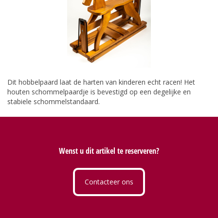
Dit hobbelpaard laat de harten van kinderen echt racen! Het
houten schommelpaardje is bevestigd op een degelijke en
stabiele schommelstandaard.
Wenst u dit artikel te reserveren?
Contacteer ons