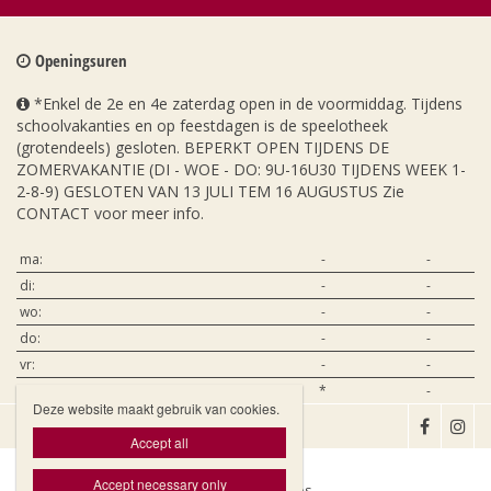
Openingsuren
*Enkel de 2e en 4e zaterdag open in de voormiddag. Tijdens
schoolvakanties en op feestdagen is de speelotheek
(grotendeels) gesloten. BEPERKT OPEN TIJDENS DE
ZOMERVAKANTIE (DI - WOE - DO: 9U-16U30 TIJDENS WEEK 1-
2-8-9) GESLOTEN VAN 13 JULI TEM 16 AUGUSTUS Zie
CONTACT voor meer info.
ma:
-
-
di:
-
-
wo:
-
-
do:
-
-
vr:
-
-
za:
*
-
Deze website maakt gebruik van cookies.

Accept all
Accept necessary only
Website door Livalos