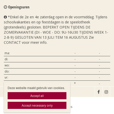
Openingsuren
*Enkel de 2e en 4e zaterdag open in de voormiddag. Tijdens
schoolvakanties en op feestdagen is de speelotheek
(grotendeels) gesloten. BEPERKT OPEN TIJDENS DE
ZOMERVAKANTIE (DI - WOE - DO: 9U-16U30 TIJDENS WEEK 1-
2-8-9) GESLOTEN VAN 13 JULI TEM 16 AUGUSTUS Zie
CONTACT voor meer info.
ma:
-
-
di:
-
-
wo:
-
-
do:
-
-
vr:
-
-
za:
*
-
Deze website maakt gebruik van cookies.

Accept all
Accept necessary only
Website door Livalos